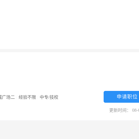
申请职位
城广场二
/
经验不限
/
中专/技校
更新时间： 08-