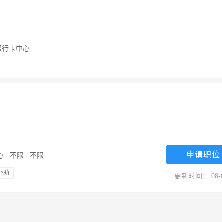
银行卡中心
申请职位
心
/
不限
/
不限
补助
更新时间： 08-