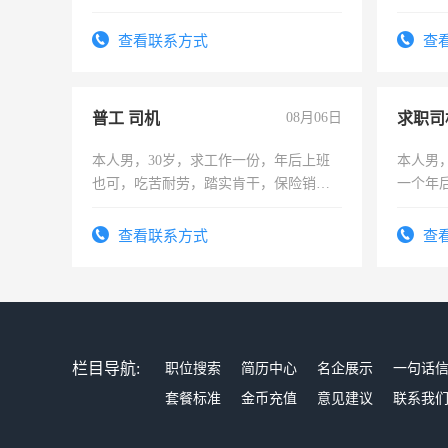
上
查看联系方式
查
普工 司机
08月06日
求职司
本人男，30岁，求工作一份，年后上班
本人男，
也可，吃苦耐劳，踏实肯干，保险销售
一个年
勿扰
加班。
查看联系方式
查
栏目导航:
职位搜索
简历中心
名企展示
一句话
套餐标准
金币充值
意见建议
联系我