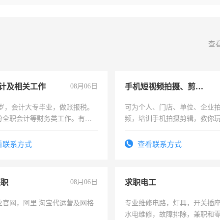
查
计及相关工作
08月06日
手机短视频拍摄、剪辑、抖音快手
7岁，会计大专毕业，做账报税。
可为个人、门店、单位、企业
份全职会计等财务类工作。有会
频，培训手机拍摄剪辑，教你
可为个人、门店、单位、企业
频，培训手机拍摄剪辑，教你
看联系方式
查看联系方式
音！你也可以成为拍摄达人！
成为拍摄达人！
兼职
08月06日
求职电工
业官网，阿里 淘宝代运营及网格
专业维修电路，灯具，开关插
水电维修，故障排除，兼职和