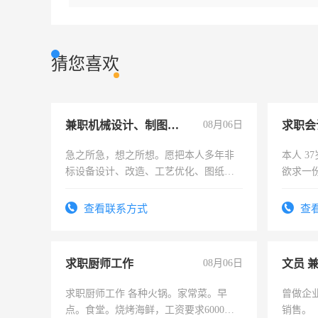
猜您喜欢
兼职机械设计、制图、设备改造
08月06日
求职会
急之所急，想之所想。愿把本人多年非
本人 3
标设备设计、改造、工艺优化、图纸制
欲求一
作和分解的经验与您分享。 真诚合作，
计证
结识有识之士，共享未来。
查看联系方式
查
求职厨师工作
08月06日
文员 
求职厨师工作 各种火锅。家常菜。早
曾做企
点。食堂。烧烤海鲜，工资要求6000以
销售。