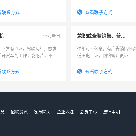
看联系方式
查看联系方式
机
08月06日
兼职或全职销售、普工、维修
24岁有c1证，驾龄两年。想求
过年可不休息，有广告销售经
后开货车的工作，能吃苦，不怕
低压电工证，网络管理员证
看联系方式
查看联系方式
信息
招聘资讯
发布简历
企业入驻
会员中心
法律申明
们