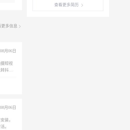
查看更多简历
看更多信息
08月06日
拍摄短视
玩转抖音
拍摄短视
玩转抖
你也可以
08月06日
座安装，
零活。