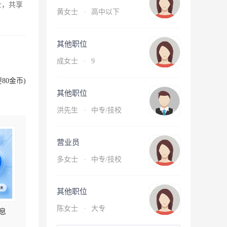
士，共享
黄女士
·
高中以下
其他职位
成女士
·
9
80金币)
其他职位
洪先生
·
中专/技校
营业员
多女士
·
中专/技校
其他职位
陈女士
·
大专
息