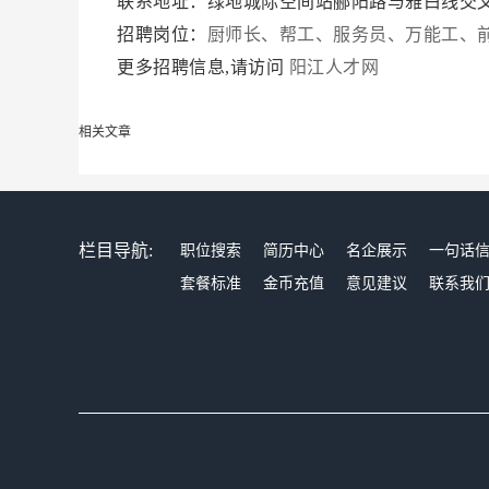
联系地址：绿地城际空间站郦阳路与雅白线交
招聘岗位：
厨师长、帮工、服务员、万能工、
更多招聘信息,请访问
阳江人才网
相关文章
栏目导航:
职位搜索
简历中心
名企展示
一句话
套餐标准
金币充值
意见建议
联系我