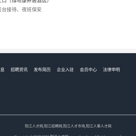
叉口（绿地康养居酒店）
前台接待、夜班保安
信息
招聘资讯
发布简历
企业入驻
会员中心
法律申明
们
阳江人才网,阳江招聘网,阳江人才市场,阳江人事人才网