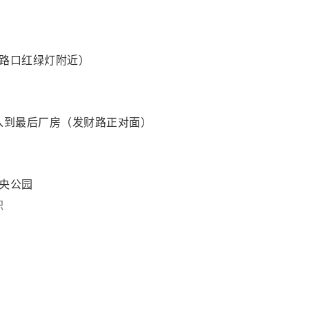
兴路口红绿灯附近）
入到最后厂房（发财路正对面）
中央公园
职