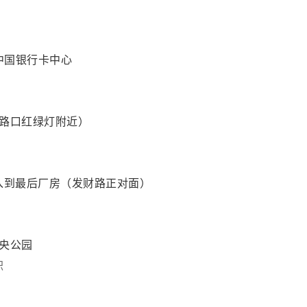
中国银行卡中心
兴路口红绿灯附近）
入到最后厂房（发财路正对面）
中央公园
职